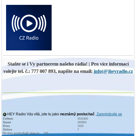
Staňte se i Vy partnerem našeho rádia! | Pro více informací
volejte tel. č.: 777 007 893, napište na email:
info(@)heyradio.cz
HEY Radio Vás vítá, jste tu jako
neznámý posluchač
.
Zaregistrujte se
Celkem
3531800
Srpen
285864
Dnes
1929
Online
7
On-line posluchači play.cz:
335