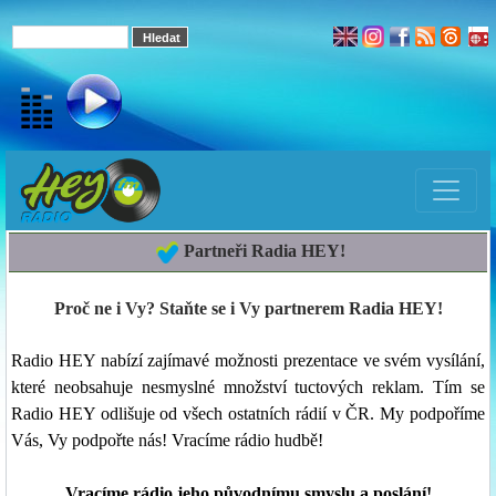
Partneři Radia HEY!
Proč ne i Vy? Staňte se i Vy partnerem Radia HEY!
Radio HEY nabízí zajímavé možnosti prezentace ve svém vysílání,
které neobsahuje nesmyslné množství tuctových reklam. Tím se
Radio HEY odlišuje od všech ostatních rádií v ČR. My podpoříme
Vás, Vy podpořte nás! Vracíme rádio hudbě!
Vracíme rádio jeho původnímu smyslu a poslání!