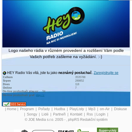
Logo našeho rádia v různém provedení a rozlišení Vám podle
Vašich potřeb zašleme na vyžádání. :-)
HEY Radio Vás vítá, jste tu jako
neznámý posluchač
.
Zaregistrujte se
Celkem
3535788
Srpen
289852
Dnes
118
Online
7
On-line posluchači play.cz:
54
On-line posluchači graf:
play.cz
|
Home
|
Program
|
Pořady
|
Hudba
|
PlayListy
|
Mp3
|
on-Air
|
Diskuse
|
Songy
|
Lidé
|
Partneři
|
Kontakt
|
Rss
|
LogIn
|
© JOE Media s.r.o. 2005 -
, phpRS Redakční systém