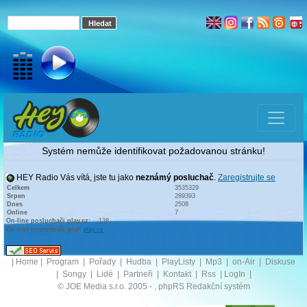
Systém nemůže identifikovat požadovanou stránku!
HEY Radio Vás vítá, jste tu jako
neznámý posluchač
.
Zaregistrujte se
Celkem
3535329
Srpen
289393
Dnes
2508
Online
7
On-line posluchači play.cz:
138
On-line posluchači graf:
play.cz
|
Home
|
Program
|
Pořady
|
Hudba
|
PlayListy
|
Mp3
|
on-Air
|
Diskuse
|
Songy
|
Lidé
|
Partneři
|
Kontakt
|
Rss
|
LogIn
|
© JOE Media s.r.o. 2005 -
, phpRS Redakční systém