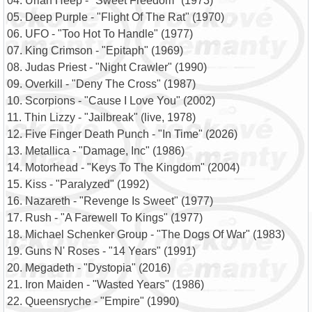
04. Uriah Heep - "Sweet Freedom" (1973)
05. Deep Purple - "Flight Of The Rat" (1970)
06. UFO - "Too Hot To Handle" (1977)
07. King Crimson - "Epitaph" (1969)
08. Judas Priest - "Night Crawler" (1990)
09. Overkill - "Deny The Cross" (1987)
10. Scorpions - "Cause I Love You" (2002)
11. Thin Lizzy - "Jailbreak" (live, 1978)
12. Five Finger Death Punch - "In Time" (2026)
13. Metallica - "Damage, Inc" (1986)
14. Motorhead - "Keys To The Kingdom" (2004)
15. Kiss - "Paralyzed" (1992)
16. Nazareth - "Revenge Is Sweet" (1977)
17. Rush - "A Farewell To Kings" (1977)
18. Michael Schenker Group - "The Dogs Of War" (1983)
19. Guns N' Roses - "14 Years" (1991)
20. Megadeth - "Dystopia" (2016)
21. Iron Maiden - "Wasted Years" (1986)
22. Queensryche - "Empire" (1990)