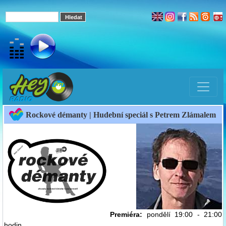
Rockové démanty | Hudební speciál s Petrem Zlámalem
Premiéra:
pondělí 19:00 - 21:00
hodin