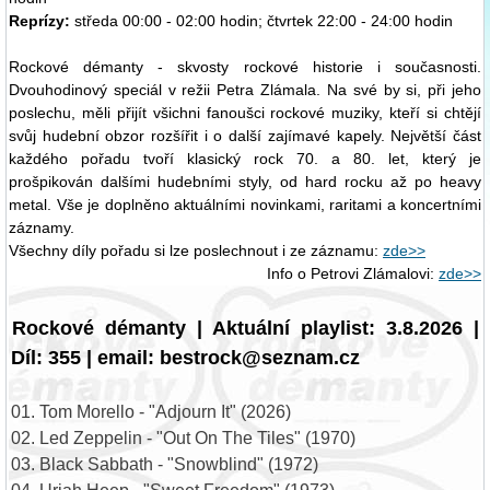
Reprízy:
středa 00:00 - 02:00 hodin; čtvrtek 22:00 - 24:00 hodin
Rockové démanty - skvosty rockové historie i současnosti.
Dvouhodinový speciál v režii Petra Zlámala. Na své by si, při jeho
poslechu, měli přijít všichni fanoušci rockové muziky, kteří si chtějí
svůj hudební obzor rozšířit i o další zajímavé kapely. Největší část
každého pořadu tvoří klasický rock 70. a 80. let, který je
prošpikován dalšími hudebními styly, od hard rocku až po heavy
metal. Vše je doplněno aktuálními novinkami, raritami a koncertními
záznamy.
Všechny díly pořadu si lze poslechnout i ze záznamu:
zde>>
Info o Petrovi Zlámalovi:
zde>>
Rockové démanty | Aktuální playlist: 3.8.2026 |
Díl: 355 | email: bestrock@seznam.cz
01. Tom Morello - "Adjourn It" (2026)
02. Led Zeppelin - "Out On The Tiles" (1970)
03. Black Sabbath - "Snowblind" (1972)