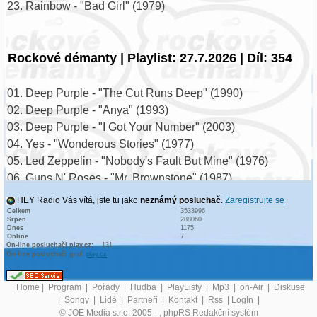
23. Rainbow - "Bad Girl" (1979)
Rockové démanty | Playlist: 27.7.2026 | Díl: 354
01. Deep Purple - "The Cut Runs Deep" (1990)
02. Deep Purple - "Anya" (1993)
03. Deep Purple - "I Got Your Number" (2003)
04. Yes - "Wonderous Stories" (1977)
05. Led Zeppelin - "Nobody's Fault But Mine" (1976)
06. Guns N' Roses - "Mr. Brownstone" (1987)
07. Black Sabbath - "Tomorrow's Dream" (1972)
HEY Radio Vás vítá, jste tu jako
neznámý posluchač
.
Zaregistrujte se
08. Exodus - "War Is My Shepherd" (2004)
Celkem
3533996
Srpen
288060
09. Iron Maiden - "Where Eagles Dare" (1983)
Dnes
1175
Online
7
10. Ratt - "Never Use Love" (1985)
On-line posluchači play.cz:
131
On-line posluchači graf:
play.cz
11. Extreme - "#Rebel" (2023)
12. Queen - "Seven Seas Of Rhye" (1974)
|
Home
|
Program
|
Pořady
|
Hudba
|
PlayListy
|
Mp3
|
on-Air
|
Diskuse
13. Whitesnake - "You're Gonna Break My Heart Again"
|
Songy
|
Lidé
|
Partneři
|
Kontakt
|
Rss
|
LogIn
|
(1987)
© JOE Media s.r.o. 2005 -
, phpRS Redakční systém