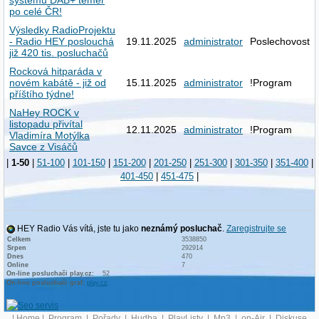
po celé ČR!
Výsledky RadioProjektu
- Radio HEY poslouchá
19.11.2025
administrator
Poslechovost
již 420 tis. posluchačů
Rocková hitparáda v
novém kabátě - již od
15.11.2025
administrator
!Program
příštího týdne!
NaHey ROCK v
listopadu přivítal
12.11.2025
administrator
!Program
Vladimíra Motýlka
Savce z Visáčů
|
1-50
|
51-100
|
101-150
|
151-200
|
201-250
|
251-300
|
301-350
|
351-400
|
401-450
|
451-475
|
HEY Radio Vás vítá, jste tu jako
neznámý posluchač
.
Zaregistrujte se
Celkem
3538850
Srpen
292914
Dnes
470
Online
7
On-line posluchači play.cz:
52
On-line posluchači graf:
play.cz
|
Home
|
Program
|
Pořady
|
Hudba
|
PlayListy
|
Mp3
|
on-Air
|
Diskuse