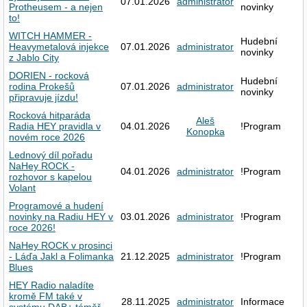
07.01.2026
administrator
Protheusem - a nejen
novinky
to!
WITCH HAMMER -
Hudební
Heavymetalová injekce
07.01.2026
administrator
novinky
z Jablo City
DORIEN - rocková
Hudební
rodina Prokešů
07.01.2026
administrator
novinky
připravuje jízdu!
Rocková hitparáda
Aleš
Radia HEY pravidla v
04.01.2026
!Program
Konopka
novém roce 2026
Lednový díl pořadu
NaHey ROCK -
04.01.2026
administrator
!Program
rozhovor s kapelou
Volant
Programové a hudení
novinky na Radiu HEY v
03.01.2026
administrator
!Program
roce 2026!
NaHey ROCK v prosinci
- Láďa Jakl a Folimanka
21.12.2025
administrator
!Program
Blues
HEY Radio naladíte
kromě FM také v
28.11.2025
administrator
Informace
systému DAB+ téměř