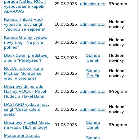
pořadu NaHey ROCK
29.03.2026
administrator
!Program
vyzpovídáme kapelu
ABRAXAS
Kapela Trilobit-Rock
Hudební
vypustila nový singl
10.03.2026
administrator
novinky
"Jednou se sejdeme"
Kapela Gramy vydává
Hudební
nový singl "Na první
04.03.2026
administrator
novinky
pohled"
Black Swan představují
Standa
Hudební
04.03.2026
album "Paralyzed"!
Čeněk
novinky
Rock’n’rollová ikona
Standa
Hudební
Michael Monroe se
04.03.2026
Čeněk
novinky
vrací v plné síle!
Březnový díl pořadu
NaHey ROCK - Pavel
03.03.2026
administrator
!Program
Hudec a Hakel Band
BASTARD vydává nový
Hudební
singl "Cesta kolem
03.03.2026
administrator
novinky
světa"
Březnový Playlist Music
Standa
01.03.2026
!Program
na Rádiu HEY je tady!
Čeněk
Moderátor Standa
Standa