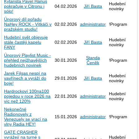
Kytarista Pavel Hanus
Hudební
pokračuje v Citronu i
04.02.2026
Jiří Basta
novinky
sólo!
Únorový díl pořadu
NaHey ROCK - Vítkáči v
02.02.2026
administrator
!Program
pražském studiu!
Hudební svět objevuje
Hudební
stále častěji kapelu
02.02.2026
Jiří Basta
novinky
FANY
Únorový Playlist Music -
Standa
přehled nejžhavějších
30.01.2026
!Program
Čeněk
hudebních novinek
Jarek Filgas nespí na
Hudební
vavřínech a vyráží do
29.01.2026
Jiří Basta
novinky
boje!
Hardrockoví 100na100
Hudební
pojedou v roce 2026 na
22.01.2026
administrator
novinky
víc než 120%
Nekonečné
Radionovely z
15.01.2026
administrator
!Program
Venezuely se vrací na
vlny Radia HEY!
GATE CRASHER
vyrážejí na turné s
Hudební