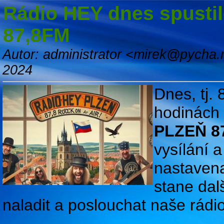
Rádio HEY dnes spustil
87,8FM
Autor: administrator <mirek@pycha.
2024
Dnes, tj.
hodinách s
PLZEŇ 87
vysílání 
nastavena
stane da
naladit a poslouchat naše rádio