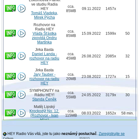
ve studiu Radia
cca.
HEY
09.11.2022
1457x
85MB
Tomáš Vladeka,
Mirek Pýcha
Rozhovor na
Radiu HEY
cca.
Vláďa Šťástka
15.09.2022
1599x
50
85MB
zpovídá Ondru
Martínka
Jirka Basta
Daniel Landa -
cca.
26.08.2022
2085x
32
rozhovor na radiu
45MB
HEY
Jirka Basta
Jary Tauber -
cca.
23.08.2022
1727x
15
rozhovor na radiu
20MB
HEY
SYMPHONITY na
cca.
Rádiu HEY!
24.05.2022
3179x
30
55MB
Standa Čeněk
Matěj Lipský
Krockodýl No. 12.
cca.
08.03.2022
1652x
58 min.
(Rozhovor - Ivan
115MB
Hlas)
Matěj Lipský
Krockodýl No. 09.
cca.
HEY Radio Vás vítá, jste tu jako
neznámý posluchač
27.11.2021
.
Zaregistrujte se
1753x
58 min.
(Rozhovor -
45MB
Celkem
3528115