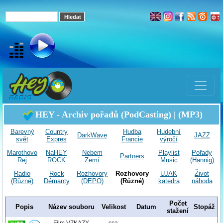
HEY - Archiv pořadů (PodCasting) | (MP3)
Barevný
Country
Hudba
Hudební
DarkWave
JAZZ
svět
Expres
Francie
výročí
Marothovo
NaHEY
Nebem
Playlist
Pořady
Partners
Rej
ROCK
Zemí
Music
(Hannig)
Radio
Rock
Rozhovory
Rozhovory
UJAK
Život
(Různé)
Démanty
(DEPO)
(Různé)
katedra
náhoda
Počet
Popis
Název souboru
Velikost
Datum
Stopáž
stažení
Film VZKAZY
cca.