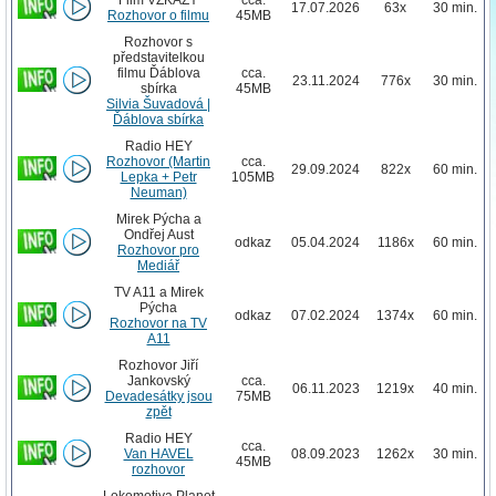
17.07.2026
63x
30 min.
Rozhovor o filmu
45MB
Rozhovor s
představitelkou
filmu Ďáblova
cca.
23.11.2024
776x
30 min.
sbírka
45MB
Silvia Šuvadová |
Ďáblova sbírka
Radio HEY
Rozhovor (Martin
cca.
29.09.2024
822x
60 min.
Lepka + Petr
105MB
Neuman)
Mirek Pýcha a
Ondřej Aust
odkaz
05.04.2024
1186x
60 min.
Rozhovor pro
Mediář
TV A11 a Mirek
Pýcha
odkaz
07.02.2024
1374x
60 min.
Rozhovor na TV
A11
Rozhovor Jiří
Jankovský
cca.
06.11.2023
1219x
40 min.
Devadesátky jsou
75MB
zpět
Radio HEY
cca.
Van HAVEL
08.09.2023
1262x
30 min.
45MB
rozhovor
Lokomotiva Planet