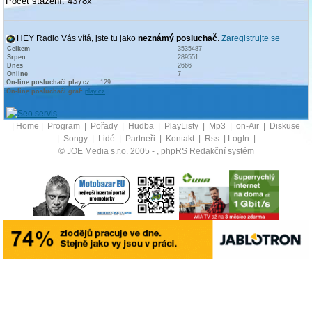
Počet stažení: 4378x
HEY Radio Vás vítá, jste tu jako
neznámý posluchač
.
Zaregistrujte se
Celkem
3535487
Srpen
289551
Dnes
2666
Online
7
On-line posluchači play.cz:
129
On-line posluchači graf:
play.cz
|
Home
|
Program
|
Pořady
|
Hudba
|
PlayListy
|
Mp3
|
on-Air
|
Diskuse
|
Songy
|
Lidé
|
Partneři
|
Kontakt
|
Rss
|
LogIn
|
© JOE Media s.r.o. 2005 -
, phpRS Redakční systém