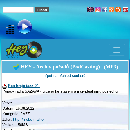
HEY - Archiv pořadů (PodCasting) | (MP3)
Zpět na přehled souborů
Pes hraje jazz 04.
Pořady rádia SÁZAVA - určeno ke stažení a individuálnímu poslechu.
Verze:
Datum: 16.08.2012
Kategorie: JAZZ
Zdroj:
http:// nebo mailto:
Velikost: 50MB