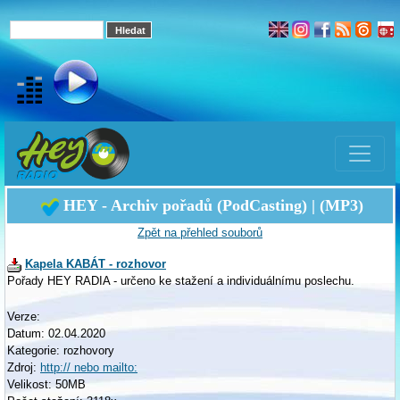
HEY - Archiv pořadů (PodCasting) | (MP3)
Zpět na přehled souborů
Kapela KABÁT - rozhovor
Pořady HEY RADIA - určeno ke stažení a individuálnímu poslechu.
Verze:
Datum: 02.04.2020
Kategorie: rozhovory
Zdroj:
http:// nebo mailto:
Velikost: 50MB