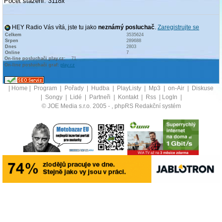
Počet stažení: 3118x
HEY Radio Vás vítá, jste tu jako
neznámý posluchač
.
Zaregistrujte se
Celkem
3535624
Srpen
289688
Dnes
2803
Online
7
On-line posluchači play.cz:
71
On-line posluchači graf:
play.cz
|
Home
|
Program
|
Pořady
|
Hudba
|
PlayListy
|
Mp3
|
on-Air
|
Diskuse
|
Songy
|
Lidé
|
Partneři
|
Kontakt
|
Rss
|
LogIn
|
© JOE Media s.r.o. 2005 -
, phpRS Redakční systém