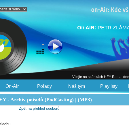
On AIR:
PETR ZLÁMAL
Vítejte na stránkách HEY Radia, dn
On-Air
Pořady
Náš tým
Playlisty
Y - Archiv pořadů (PodCasting) | (MP3)
Zpět na přehled souborů
slechu.