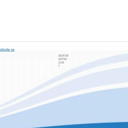
strujte se
3529728
283792
2136
7