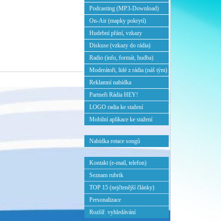
Podcasting (MP3-Download)
On-Air (mapky pokrytí)
Hudební přání, vzkazy
Diskuse (vzkazy do rádia)
Radio (info, formát, hudba)
Moderátoři, lidé z rádia (náš tým)
Reklamní nabídka
Partneři Rádia HEY!
LOGO radia ke stažení
Mobilní aplikace ke stažení
Nabídka rotace songů
Kontakt (e-mail, telefon)
Seznam rubrik
TOP 15 (nejčtenější články)
Personalizace
Rozšíř. vyhledávání