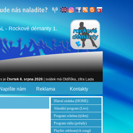
 - Rockové démanty 1.
es je
čtvrtek 6. srpna 2026
| svátek má Oldřiška, zítra Lada
Napište nám
Reklama
Kontakty
Hlavní stránka (HOME)
Aktuální program (Live)
Program schéma (týden)
Program rádia (pořady)
Playlist odehraných songů