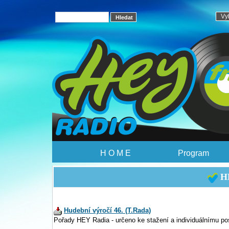
H O M E
Program
HE
Hudební výročí 46. (T.Rada)
Pořady HEY Radia - určeno ke stažení a individuálnímu po