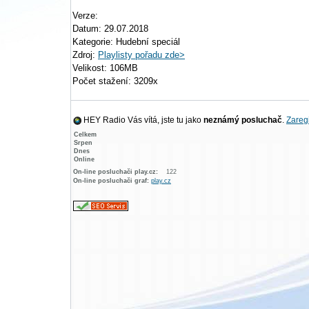
Verze:
Datum: 29.07.2018
Kategorie: Hudební speciál
Zdroj:
Playlisty pořadu zde>
Velikost: 106MB
Počet stažení: 3209x
HEY Radio Vás vítá, jste tu jako
neznámý posluchač
.
Zaregi
Celkem
Srpen
Dnes
Online
On-line posluchači play.cz:
122
On-line posluchači graf:
play.cz