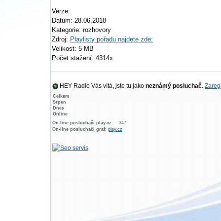
Verze:
Datum: 28.06.2018
Kategorie: rozhovory
Zdroj:
Playlisty pořadu najdete zde:
Velikost: 5 MB
Počet stažení: 4314x
HEY Radio Vás vítá, jste tu jako
neznámý posluchač
.
Zaregi
Celkem
Srpen
Dnes
Online
On-line posluchači play.cz:
347
On-line posluchači graf:
play.cz