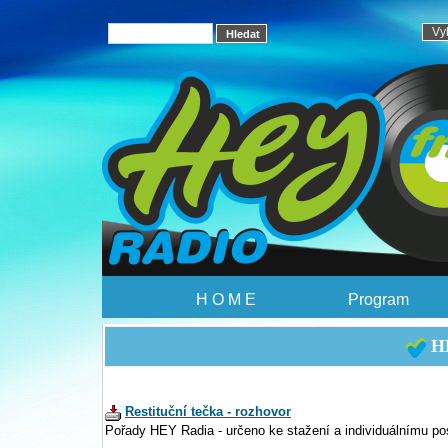
H O M E
Program
HE
Restituční tečka - rozhovor
Pořady HEY Radia - určeno ke stažení a individuálnímu po