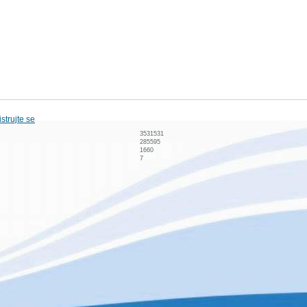
strujte se
3531531
285595
1660
7