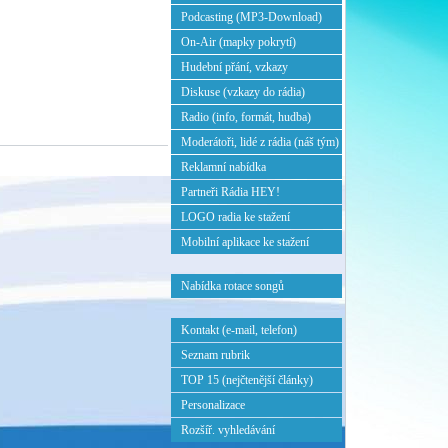
Podcasting (MP3-Download)
On-Air (mapky pokrytí)
Hudební přání, vzkazy
Diskuse (vzkazy do rádia)
Radio (info, formát, hudba)
Moderátoři, lidé z rádia (náš tým)
Reklamní nabídka
Partneři Rádia HEY!
LOGO radia ke stažení
Mobilní aplikace ke stažení
Nabídka rotace songů
Kontakt (e-mail, telefon)
Seznam rubrik
TOP 15 (nejčtenější články)
Personalizace
Rozšíř. vyhledávání