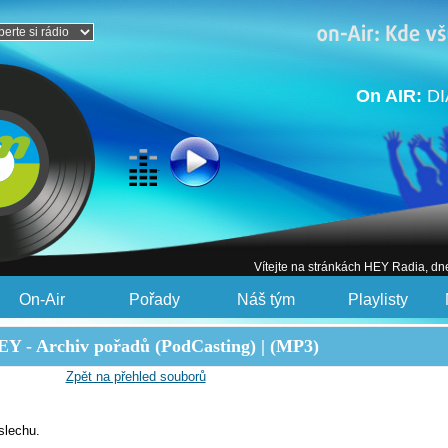
On AIR:
DI
Vítejte na stránkách HEY Radia, dn
On-Air
Pořady
Náš tým
Playlisty
Y - Archiv pořadů (PodCasting) | (MP3)
Zpět na přehled souborů
slechu.