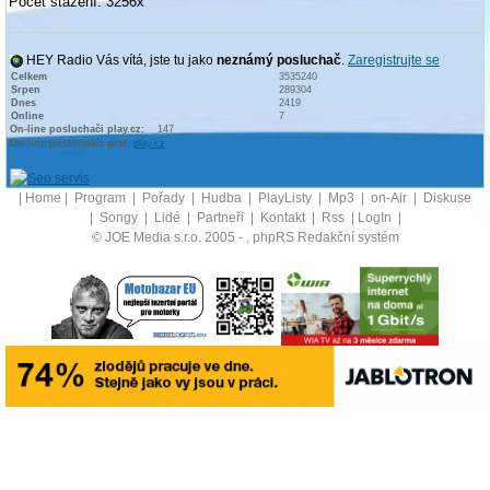
Počet stažení: 3256x
HEY Radio Vás vítá, jste tu jako
neznámý posluchač
.
Zaregistrujte se
Celkem
3535240
Srpen
289304
Dnes
2419
Online
7
On-line posluchači play.cz:
147
On-line posluchači graf:
play.cz
|
Home
|
Program
|
Pořady
|
Hudba
|
PlayListy
|
Mp3
|
on-Air
|
Diskuse
|
Songy
|
Lidé
|
Partneři
|
Kontakt
|
Rss
|
LogIn
|
© JOE Media s.r.o. 2005 -
, phpRS Redakční systém