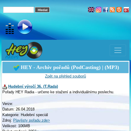
HEY - Archiv pořadů (PodCasting) | (MP3)
Zpět na přehled souborů
Hudební výročí 36. (T.Rada)
Pořady HEY Radia - určeno ke stažení a individuálnímu poslechu.
Verze:
Datum: 26.04.2018
Kategorie: Hudební speciál
Zdroj:
Playlisty pořadu zde>
Velikost: 106MB