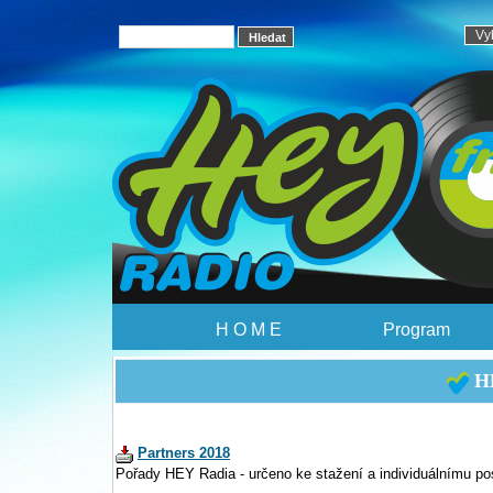
H O M E
Program
HE
Partners 2018
Pořady HEY Radia - určeno ke stažení a individuálnímu po