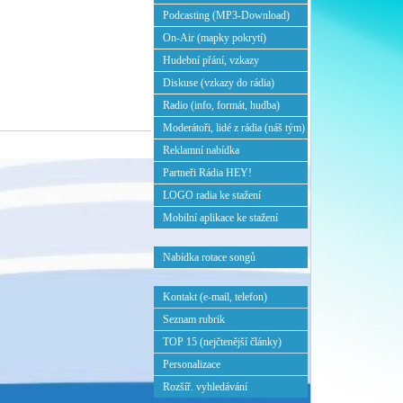
Podcasting (MP3-Download)
On-Air (mapky pokrytí)
Hudební přání, vzkazy
Diskuse (vzkazy do rádia)
Radio (info, formát, hudba)
Moderátoři, lidé z rádia (náš tým)
Reklamní nabídka
Partneři Rádia HEY!
LOGO radia ke stažení
Mobilní aplikace ke stažení
Nabídka rotace songů
Kontakt (e-mail, telefon)
Seznam rubrik
TOP 15 (nejčtenější články)
Personalizace
Rozšíř. vyhledávání