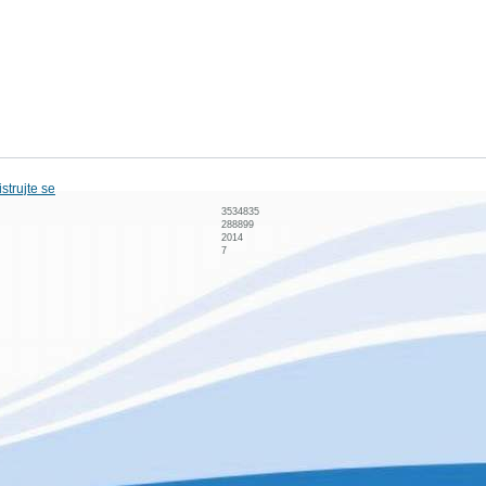
strujte se
3534835
288899
2014
7