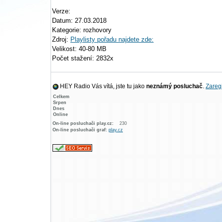
Verze:
Datum: 27.03.2018
Kategorie: rozhovory
Zdroj:
Playlisty pořadu najdete zde:
Velikost: 40-80 MB
Počet stažení: 2832x
HEY Radio Vás vítá, jste tu jako
neznámý posluchač
.
Zaregi
Celkem
Srpen
Dnes
Online
On-line posluchači play.cz:
230
On-line posluchači graf:
play.cz