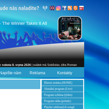
 The Winner Takes It All
je
sobota 8. srpna 2026
| svátek má Soběslav, zítra Roman
Napište nám
Reklama
Kontakty
Hlavní stránka (HOME)
Aktuální program (Live)
Program schéma (týden)
Program rádia (pořady)
Playlist odehraných songů