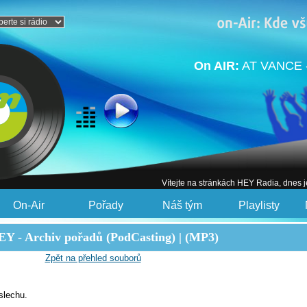
On AIR:
AT VANCE -
Vítejte na stránkách HEY Radia, dnes 
On-Air
Pořady
Náš tým
Playlisty
Y - Archiv pořadů (PodCasting) | (MP3)
Zpět na přehled souborů
slechu.