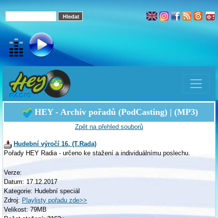
HEY - Archiv pořadů (PodCasting) | (MP3)
Zpět na přehled souborů
Hudební výročí 16. (T.Rada)
Pořady HEY Radia - určeno ke stažení a individuálnímu poslechu.
Verze:
Datum: 17.12.2017
Kategorie: Hudební speciál
Zdroj:
Playlisty pořadu zde>>
Velikost: 79MB