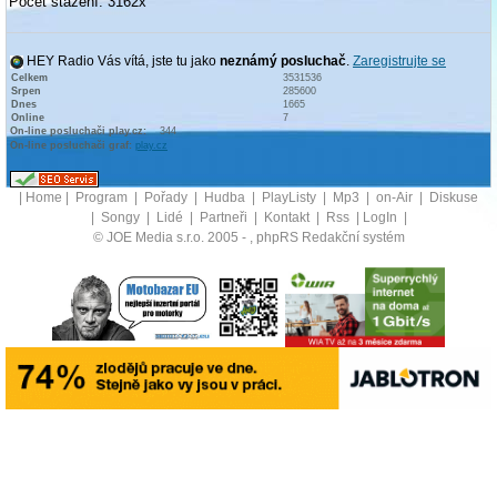
Počet stažení: 3162x
HEY Radio Vás vítá, jste tu jako
neznámý posluchač
.
Zaregistrujte se
Celkem
3531536
Srpen
285600
Dnes
1665
Online
7
On-line posluchači play.cz:
344
On-line posluchači graf:
play.cz
|
Home
|
Program
|
Pořady
|
Hudba
|
PlayListy
|
Mp3
|
on-Air
|
Diskuse
|
Songy
|
Lidé
|
Partneři
|
Kontakt
|
Rss
|
LogIn
|
© JOE Media s.r.o. 2005 -
, phpRS Redakční systém