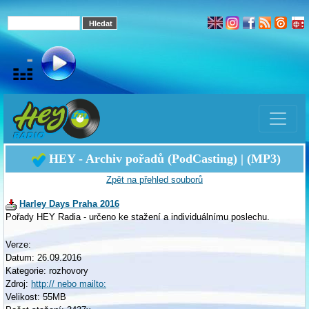
HEY - Archiv pořadů (PodCasting) | (MP3)
Zpět na přehled souborů
Harley Days Praha 2016
Pořady HEY Radia - určeno ke stažení a individuálnímu poslechu.
Verze:
Datum: 26.09.2016
Kategorie: rozhovory
Zdroj:
http:// nebo mailto:
Velikost: 55MB