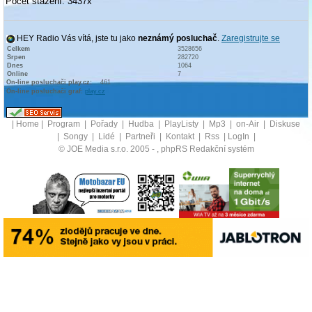
Počet stažení: 3437x
HEY Radio Vás vítá, jste tu jako
neznámý posluchač
.
Zaregistrujte se
Celkem
3528656
Srpen
282720
Dnes
1064
Online
7
On-line posluchači play.cz:
461
On-line posluchači graf:
play.cz
|
Home
|
Program
|
Pořady
|
Hudba
|
PlayListy
|
Mp3
|
on-Air
|
Diskuse
|
Songy
|
Lidé
|
Partneři
|
Kontakt
|
Rss
|
LogIn
|
© JOE Media s.r.o. 2005 -
, phpRS Redakční systém