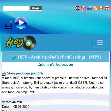
HEY - Archiv pořadů (PodCasting) | (MP3)
Zpět na přehled souborů
Starý pes hraje jazz 192.
V roce 1965, v březnu koncertoval v pražské Lucerně se svou formací All
Stars Luis Armstrong. Byl to svátek jazzu v tehdejší ČSSR. Nechte se
unést atmosférou, byť jen části tohoto koncertu a nalaďte Starého psa,
ano toho, co hraje jazz.
Verze: 44 min.
Datum: 05.05.2024