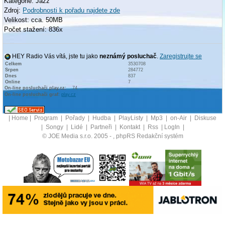
Kategorie: Jazz
Zdroj:
Podrobnosti k pořadu najdete zde
Velikost: cca. 50MB
Počet stažení: 836x
HEY Radio Vás vítá, jste tu jako
neznámý posluchač
.
Zaregistrujte se
Celkem
3530708
Srpen
284772
Dnes
837
Online
7
On-line posluchači play.cz:
74
On-line posluchači graf:
play.cz
|
Home
|
Program
|
Pořady
|
Hudba
|
PlayListy
|
Mp3
|
on-Air
|
Diskuse
|
Songy
|
Lidé
|
Partneři
|
Kontakt
|
Rss
|
LogIn
|
© JOE Media s.r.o. 2005 -
, phpRS Redakční systém