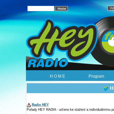
H O M E
Program
HE
Radio HEY
Pořady HEY RADIA - určeno ke stažení a individuálnímu p