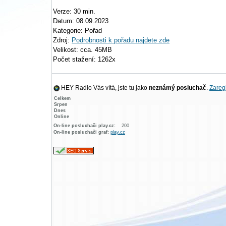
Verze: 30 min.
Datum: 08.09.2023
Kategorie: Pořad
Zdroj:
Podrobnosti k pořadu najdete zde
Velikost: cca. 45MB
Počet stažení: 1262x
HEY Radio Vás vítá, jste tu jako
neznámý posluchač
.
Zaregi
Celkem
Srpen
Dnes
Online
On-line posluchači play.cz:
200
On-line posluchači graf:
play.cz