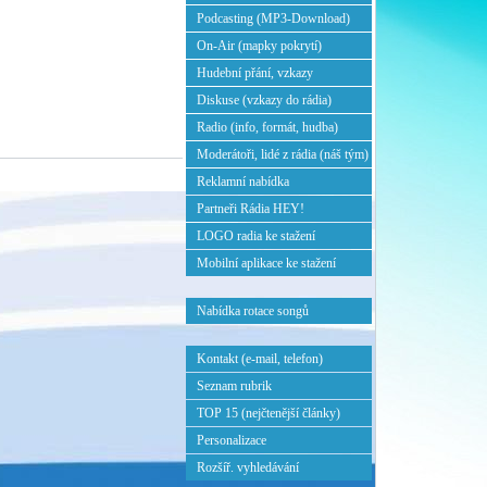
Podcasting (MP3-Download)
On-Air (mapky pokrytí)
Hudební přání, vzkazy
Diskuse (vzkazy do rádia)
Radio (info, formát, hudba)
Moderátoři, lidé z rádia (náš tým)
Reklamní nabídka
Partneři Rádia HEY!
LOGO radia ke stažení
Mobilní aplikace ke stažení
Nabídka rotace songů
Kontakt (e-mail, telefon)
Seznam rubrik
TOP 15 (nejčtenější články)
Personalizace
Rozšíř. vyhledávání