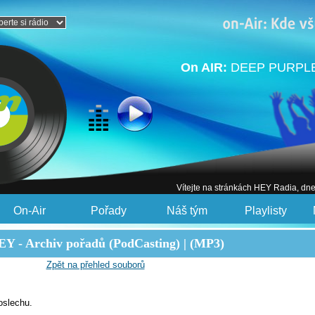
On AIR:
DEEP PURPLE 
Vítejte na stránkách HEY Radia, dn
On-Air
Pořady
Náš tým
Playlisty
Y - Archiv pořadů (PodCasting) | (MP3)
Zpět na přehled souborů
oslechu.