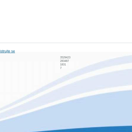
strujte se
3529423
283487
1831
7