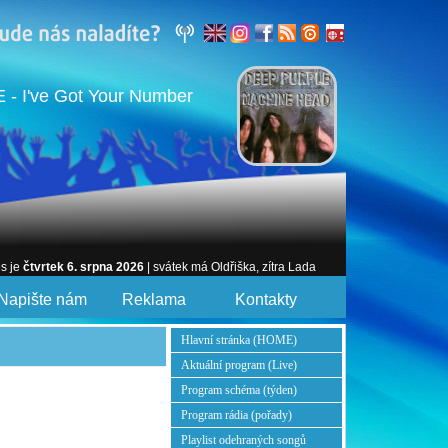
- I've Got Your Number
es je
čtvrtek 6. srpna 2026
| svátek má Oldřiška, zítra Lada
Napište nám
Reklama
Kontakty
Hlavní stránka (HOME)
Aktuální program (Live)
Program schéma (týden)
Program rádia (pořady)
Playlist odehraných songů