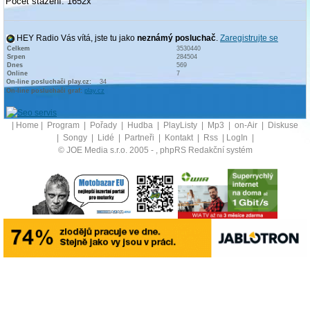
Počet stažení: 1652x
HEY Radio Vás vítá, jste tu jako
neznámý posluchač
.
Zaregistrujte se
Celkem
3530440
Srpen
284504
Dnes
569
Online
7
On-line posluchači play.cz:
34
On-line posluchači graf:
play.cz
|
Home
|
Program
|
Pořady
|
Hudba
|
PlayListy
|
Mp3
|
on-Air
|
Diskuse
|
Songy
|
Lidé
|
Partneři
|
Kontakt
|
Rss
|
LogIn
|
© JOE Media s.r.o. 2005 -
, phpRS Redakční systém