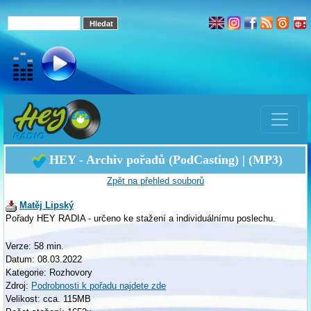
HEY - Archiv pořadů (PodCasting) | (MP3)
Zpět na přehled souborů
Matěj Lipský
Pořady HEY RADIA - určeno ke stažení a individuálnímu poslechu.
Verze: 58 min.
Datum: 08.03.2022
Kategorie: Rozhovory
Zdroj:
Podrobnosti k pořadu najdete zde
Velikost: cca. 115MB