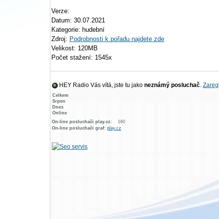
Verze:
Datum: 30.07.2021
Kategorie: hudební
Zdroj:
Podrobnosti k pořadu najdete zde
Velikost: 120MB
Počet stažení: 1545x
HEY Radio Vás vítá, jste tu jako
neznámý posluchač
.
Zaregi
Celkem
Srpen
Dnes
Online
On-line posluchači play.cz:
160
On-line posluchači graf:
play.cz