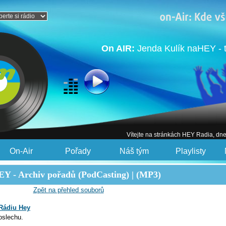
On AIR:
Jenda Kulík naHEY - 
Vítejte na stránkách HEY Radia, dn
On-Air
Pořady
Náš tým
Playlisty
Y - Archiv pořadů (PodCasting) | (MP3)
Zpět na přehled souborů
Rádiu Hey
oslechu.