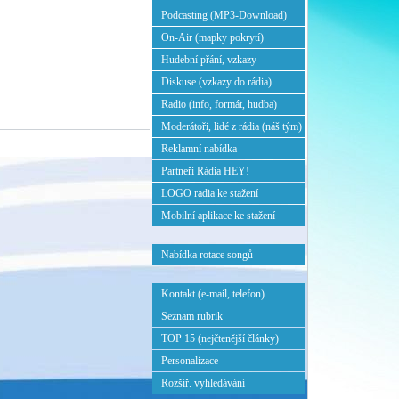
Podcasting (MP3-Download)
On-Air (mapky pokrytí)
Hudební přání, vzkazy
Diskuse (vzkazy do rádia)
Radio (info, formát, hudba)
Moderátoři, lidé z rádia (náš tým)
Reklamní nabídka
Partneři Rádia HEY!
LOGO radia ke stažení
Mobilní aplikace ke stažení
Nabídka rotace songů
Kontakt (e-mail, telefon)
Seznam rubrik
TOP 15 (nejčtenější články)
Personalizace
Rozšíř. vyhledávání