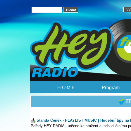
H O M E
Program
HE
Standa Čeněk - PLAYLIST MUSIC | Hudební tipy na 
Pořady HEY RADIA - určeno ke stažení a individuálnímu p