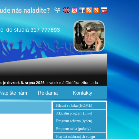
tel do studia 317 777893
es je
čtvrtek 6. srpna 2026
| svátek má Oldřiška, zítra Lada
Napište nám
Reklama
Kontakty
Hlavní stránka (HOME)
Aktuální program (Live)
Program schéma (týden)
Program rádia (pořady)
Playlist odehraných songů