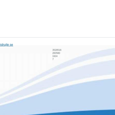
strujte se
3529516
283580
1924
7