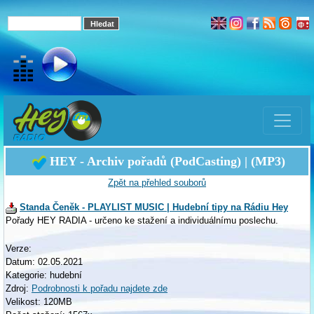
HEY - Archiv pořadů (PodCasting) | (MP3)
Zpět na přehled souborů
Standa Čeněk - PLAYLIST MUSIC | Hudební tipy na Rádiu Hey
Pořady HEY RADIA - určeno ke stažení a individuálnímu poslechu.
Verze:
Datum: 02.05.2021
Kategorie: hudební
Zdroj:
Podrobnosti k pořadu najdete zde
Velikost: 120MB