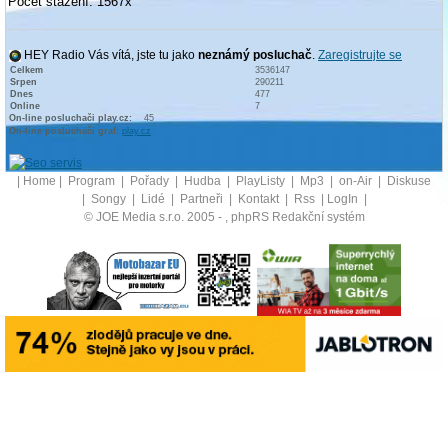
Počet stažení: 1567x
HEY Radio Vás vítá, jste tu jako
neznámý posluchač
.
Zaregistrujte se
Celkem
3536147
Srpen
290211
Dnes
477
Online
7
On-line posluchači play.cz:
45
On-line posluchači graf:
play.cz
|
Home
|
Program
|
Pořady
|
Hudba
|
PlayListy
|
Mp3
|
on-Air
|
Diskuse
|
Songy
|
Lidé
|
Partneři
|
Kontakt
|
Rss
|
LogIn
|
© JOE Media s.r.o. 2005 -
, phpRS Redakční systém