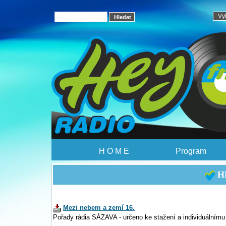
H O M E
Program
HE
Mezi nebem a zemí 16.
Pořady rádia SÁZAVA - určeno ke stažení a individuálnímu