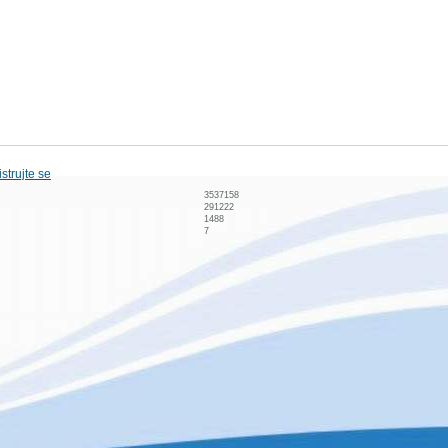
strujte se
3537158
291222
1488
7