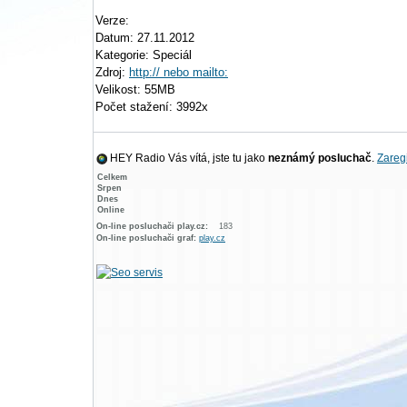
Verze:
Datum: 27.11.2012
Kategorie: Speciál
Zdroj:
http:// nebo mailto:
Velikost: 55MB
Počet stažení: 3992x
HEY Radio Vás vítá, jste tu jako
neznámý posluchač
.
Zaregi
Celkem
Srpen
Dnes
Online
On-line posluchači play.cz:
183
On-line posluchači graf:
play.cz