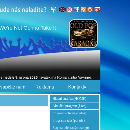
e're Not Gonna Take It
 je
neděle 9. srpna 2026
| svátek má Roman, zítra Vavřinec
Napište nám
Reklama
Kontakty
Hlavní stránka (HOME)
Aktuální program (Live)
Program schéma (týden)
Program rádia (pořady)
Playlist odehraných songů