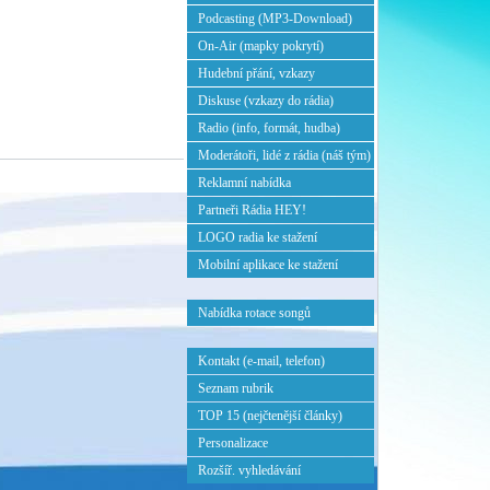
Podcasting (MP3-Download)
On-Air (mapky pokrytí)
Hudební přání, vzkazy
Diskuse (vzkazy do rádia)
Radio (info, formát, hudba)
Moderátoři, lidé z rádia (náš tým)
Reklamní nabídka
Partneři Rádia HEY!
LOGO radia ke stažení
Mobilní aplikace ke stažení
Nabídka rotace songů
Kontakt (e-mail, telefon)
Seznam rubrik
TOP 15 (nejčtenější články)
Personalizace
Rozšíř. vyhledávání