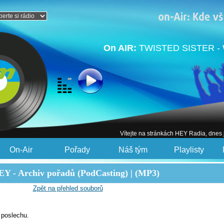
On AIR:
TWISTED SISTER - W
Vítejte na stránkách HEY Radia, dnes
On-Air
Pořady
Náš tým
Playlisty
Y - Archiv pořadů (PodCasting) | (MP3)
Zpět na přehled souborů
 poslechu.