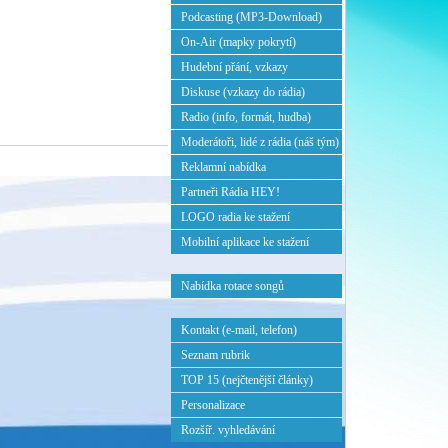
Podcasting (MP3-Download)
On-Air (mapky pokrytí)
Hudební přání, vzkazy
Diskuse (vzkazy do rádia)
Radio (info, formát, hudba)
Moderátoři, lidé z rádia (náš tým)
Reklamní nabídka
Partneři Rádia HEY!
LOGO radia ke stažení
Mobilní aplikace ke stažení
Nabídka rotace songů
Kontakt (e-mail, telefon)
Seznam rubrik
TOP 15 (nejčtenější články)
Personalizace
Rozšíř. vyhledávání