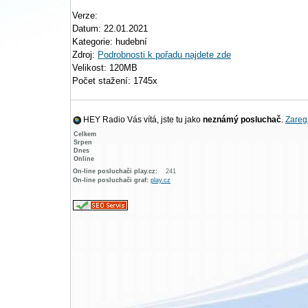
Verze:
Datum: 22.01.2021
Kategorie: hudební
Zdroj:
Podrobnosti k pořadu najdete zde
Velikost: 120MB
Počet stažení: 1745x
HEY Radio Vás vítá, jste tu jako
neznámý posluchač
.
Zaregi
Celkem
Srpen
Dnes
Online
On-line posluchači play.cz:
241
On-line posluchači graf:
play.cz