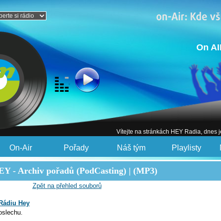
On AI
Vítejte na stránkách HEY Radia, dnes 
On-Air
Pořady
Náš tým
Playlisty
Y - Archiv pořadů (PodCasting) | (MP3)
Zpět na přehled souborů
Rádiu Hey
oslechu.