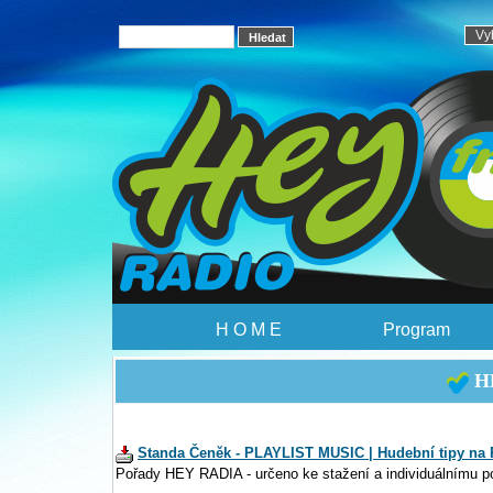
H O M E
Program
HE
Standa Čeněk - PLAYLIST MUSIC | Hudební tipy na 
Pořady HEY RADIA - určeno ke stažení a individuálnímu p