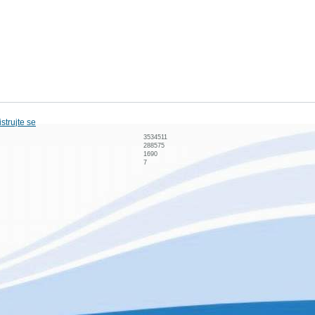
strujte se
3534511
288575
1690
7