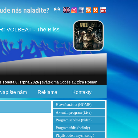
R:
VOLBEAT - The Bliss
je
sobota 8. srpna 2026
| svátek má Soběslav, zítra Roman
Napište nám
Reklama
Kontakty
Hlavní stránka (HOME)
Aktuální program (Live)
Program schéma (týden)
Program rádia (pořady)
Playlist odehraných songů