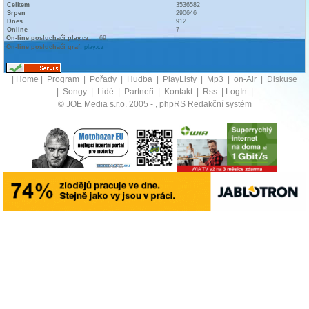
Celkem
3536582
Srpen
290646
Dnes
912
Online
7
On-line posluchači play.cz:
69
On-line posluchači graf:
play.cz
|
Home
|
Program
|
Pořady
|
Hudba
|
PlayListy
|
Mp3
|
on-Air
|
Diskuse
|
Songy
|
Lidé
|
Partneři
|
Kontakt
|
Rss
|
LogIn
|
© JOE Media s.r.o. 2005 -
, phpRS Redakční systém