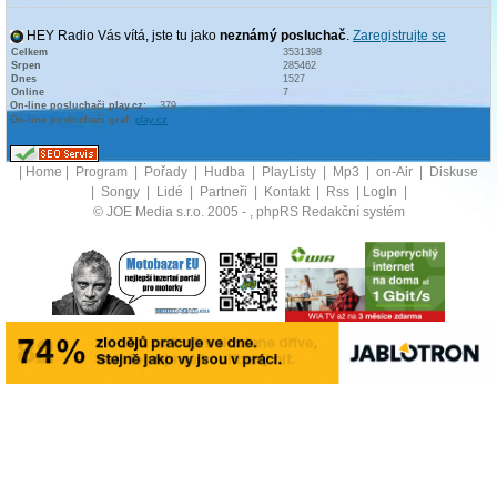
HEY Radio Vás vítá, jste tu jako
neznámý posluchač
.
Zaregistrujte se
Celkem
3531398
Srpen
285462
Dnes
1527
Online
7
On-line posluchači play.cz:
379
On-line posluchači graf:
play.cz
|
Home
|
Program
|
Pořady
|
Hudba
|
PlayListy
|
Mp3
|
on-Air
|
Diskuse
|
Songy
|
Lidé
|
Partneři
|
Kontakt
|
Rss
|
LogIn
|
© JOE Media s.r.o. 2005 -
, phpRS Redakční systém