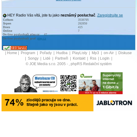
HEY Radio Vás vítá, jste tu jako
neznámý posluchač
.
Zaregistrujte se
Celkem
3538795
Srpen
292859
Dnes
415
Online
7
On-line posluchači play.cz:
47
On-line posluchači graf:
play.cz
|
Home
|
Program
|
Pořady
|
Hudba
|
PlayListy
|
Mp3
|
on-Air
|
Diskuse
|
Songy
|
Lidé
|
Partneři
|
Kontakt
|
Rss
|
LogIn
|
© JOE Media s.r.o. 2005 -
, phpRS Redakční systém