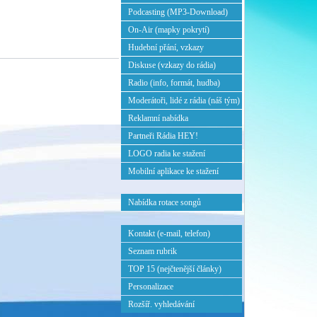
Podcasting (MP3-Download)
On-Air (mapky pokrytí)
Hudební přání, vzkazy
Diskuse (vzkazy do rádia)
Radio (info, formát, hudba)
Moderátoři, lidé z rádia (náš tým)
Reklamní nabídka
Partneři Rádia HEY!
LOGO radia ke stažení
Mobilní aplikace ke stažení
Nabídka rotace songů
Kontakt (e-mail, telefon)
Seznam rubrik
TOP 15 (nejčtenější články)
Personalizace
Rozšíř. vyhledávání