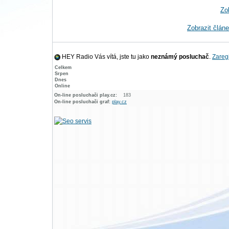
Zo
Zobrazit člán
HEY Radio Vás vítá, jste tu jako
neznámý posluchač
.
Zaregi
Celkem
Srpen
Dnes
Online
On-line posluchači play.cz:
183
On-line posluchači graf:
play.cz