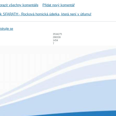
brazit všechny komentáře
Přidat nový komentář
ek SFARATH - Rocková hornická úderka, která není v útlumu!
strujte se
3534275
288339
1454
7