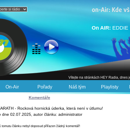
On AIR:
EDDIE 
Vítejte na stránkách HEY Radia, dnes 
On-Air
Pořady
Náš tým
Playlisty
Komentáře
FARATH - Rocková hornická úderka, která není v útlumu!
e dne 02.07.2025, autor článku: administrator
K tomutu článku nebyl doposud přiřazen žádný komentář!