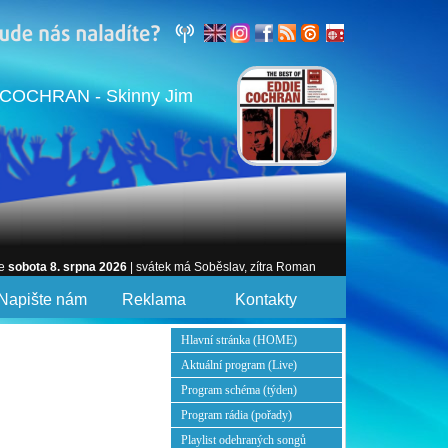
COCHRAN - Skinny Jim
je
sobota 8. srpna 2026
| svátek má Soběslav, zítra Roman
Napište nám
Reklama
Kontakty
Hlavní stránka (HOME)
Aktuální program (Live)
Program schéma (týden)
Program rádia (pořady)
Playlist odehraných songů