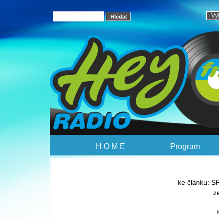
H O M E
Program
ke článku: S
z