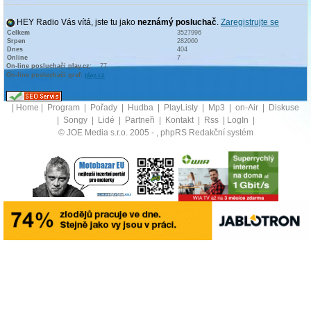
HEY Radio Vás vítá, jste tu jako
neznámý posluchač
.
Zaregistrujte se
Celkem
3527996
Srpen
282060
Dnes
404
Online
7
On-line posluchači play.cz:
77
On-line posluchači graf:
play.cz
|
Home
|
Program
|
Pořady
|
Hudba
|
PlayListy
|
Mp3
|
on-Air
|
Diskuse
|
Songy
|
Lidé
|
Partneři
|
Kontakt
|
Rss
|
LogIn
|
© JOE Media s.r.o. 2005 -
, phpRS Redakční systém