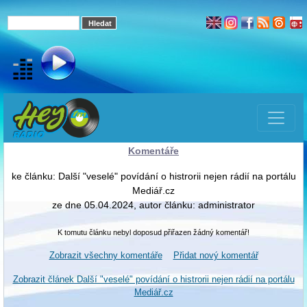
Komentáře
ke článku: Další "veselé" povídání o histrorii nejen rádií na portálu
Mediář.cz
ze dne 05.04.2024, autor článku: administrator
K tomutu článku nebyl doposud přiřazen žádný komentář!
Zobrazit všechny komentáře
Přidat nový komentář
Zobrazit článek Další "veselé" povídání o histrorii nejen rádií na portálu
Mediář.cz