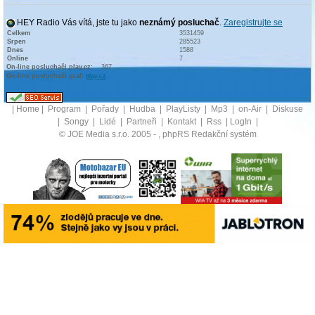
HEY Radio Vás vítá, jste tu jako
neznámý posluchač
.
Zaregistrujte se
Celkem
3531459
Srpen
285523
Dnes
1588
Online
7
On-line posluchači play.cz:
367
On-line posluchači graf:
play.cz
|
Home
|
Program
|
Pořady
|
Hudba
|
PlayListy
|
Mp3
|
on-Air
|
Diskuse
|
Songy
|
Lidé
|
Partneři
|
Kontakt
|
Rss
|
LogIn
|
© JOE Media s.r.o. 2005 -
, phpRS Redakční systém