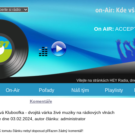
On AIR:
ACCEPT 
Vítejte na stránkách HEY Radia, dn
On-Air
Pořady
Náš tým
Playlisty
Komentáře
vá Kluboofka - dvojitá várka živé muziky na rádiových vlnách
e dne 03.02.2024, autor článku: administrator
K tomutu článku nebyl doposud přiřazen žádný komentář!