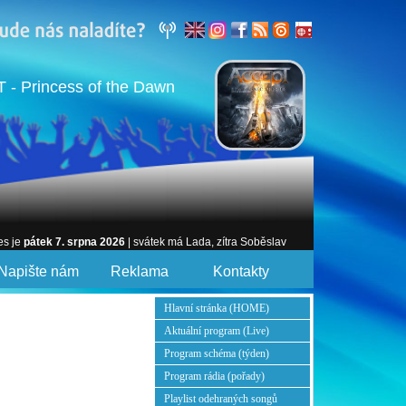
- Princess of the Dawn
es je
pátek 7. srpna 2026
| svátek má Lada, zítra Soběslav
Napište nám
Reklama
Kontakty
Hlavní stránka (HOME)
Aktuální program (Live)
Program schéma (týden)
Program rádia (pořady)
Playlist odehraných songů