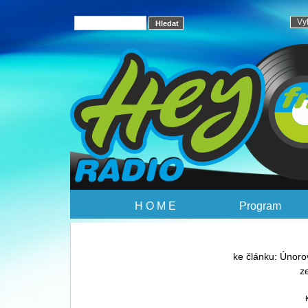
H O M E
Program
ke článku: Únoro
z