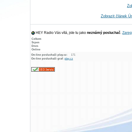
Zo
Zobrazit článek Ú
HEY Radio Vás vítá, jste tu jako
neznámý posluchač
.
Zaregi
Celkem
Srpen
Dnes
Online
On-line posluchači play.cz:
171
On-line posluchači graf:
play.cz