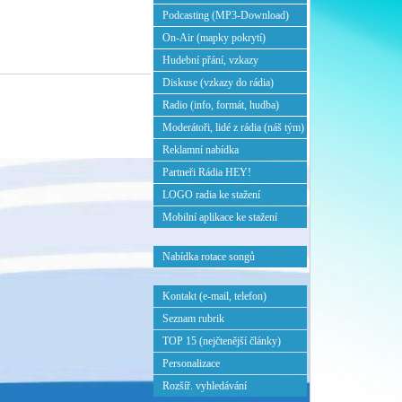
Podcasting (MP3-Download)
On-Air (mapky pokrytí)
Hudební přání, vzkazy
Diskuse (vzkazy do rádia)
Radio (info, formát, hudba)
Moderátoři, lidé z rádia (náš tým)
Reklamní nabídka
Partneři Rádia HEY!
LOGO radia ke stažení
Mobilní aplikace ke stažení
Nabídka rotace songů
Kontakt (e-mail, telefon)
Seznam rubrik
TOP 15 (nejčtenější články)
Personalizace
Rozšíř. vyhledávání