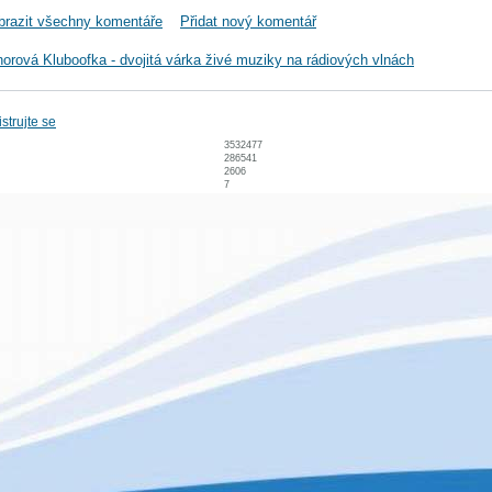
brazit všechny komentáře
Přidat nový komentář
norová Kluboofka - dvojitá várka živé muziky na rádiových vlnách
strujte se
3532477
286541
2606
7