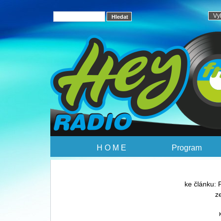
H O M E
Program
ke článku: 
z