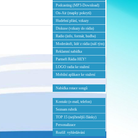
Podcasting (MP3-Download)
On-Air (mapky pokrytí)
Hudební přání, vzkazy
Diskuse (vzkazy do rádia)
Radio (info, formát, hudba)
Moderátoři, lidé z rádia (náš tým)
Reklamní nabídka
Partneři Rádia HEY!
LOGO radia ke stažení
Mobilní aplikace ke stažení
Nabídka rotace songů
Kontakt (e-mail, telefon)
Seznam rubrik
TOP 15 (nejčtenější články)
Personalizace
Rozšíř. vyhledávání