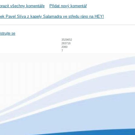
brazit všechny komentáře
Přidat nový komentář
nek Pavel Slíva z kapely Salamadra ve středu ráno na HEY!
strujte se
3529652
283716
2060
7