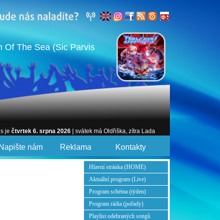
Of The Sea (Sic Parvis
es je
čtvrtek 6. srpna 2026
| svátek má Oldřiška, zítra Lada
Napište nám
Reklama
Kontakty
Hlavní stránka (HOME)
Aktuální program (Live)
Program schéma (týden)
Program rádia (pořady)
Playlist odehraných songů