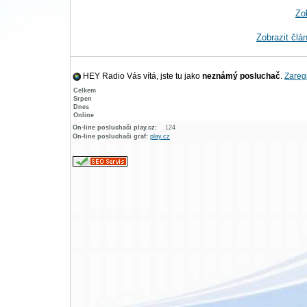
Zo
Zobrazit člá
HEY Radio Vás vítá, jste tu jako
neznámý posluchač
.
Zaregi
Celkem
Srpen
Dnes
Online
On-line posluchači play.cz:
124
On-line posluchači graf:
play.cz