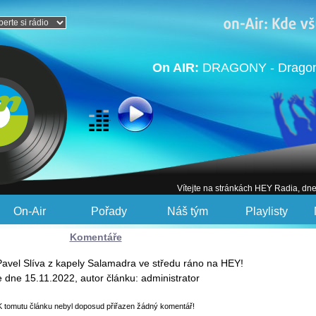
On AIR:
DRAGONY - Dragon 
Vítejte na stránkách HEY Radia, dn
On-Air
Pořady
Náš tým
Playlisty
Komentáře
Pavel Slíva z kapely Salamadra ve středu ráno na HEY!
e dne 15.11.2022, autor článku: administrator
K tomutu článku nebyl doposud přiřazen žádný komentář!