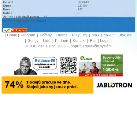
Celkem
3533643
Srpen
287707
Dnes
822
Online
7
On-line posluchači play.cz:
62
On-line posluchači graf:
play.cz
|
Home
|
Program
|
Pořady
|
Hudba
|
PlayListy
|
Mp3
|
on-Air
|
Diskuse
|
Songy
|
Lidé
|
Partneři
|
Kontakt
|
Rss
|
LogIn
|
© JOE Media s.r.o. 2005 -
, phpRS Redakční systém