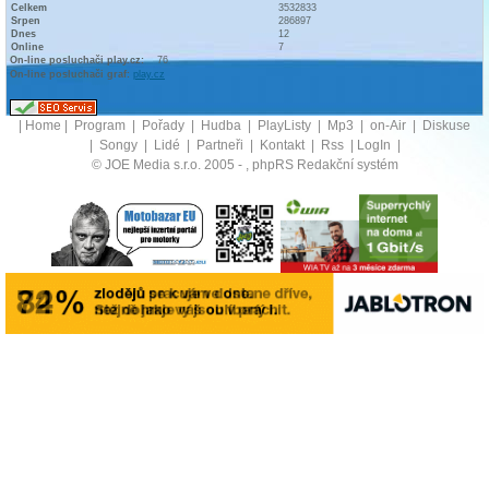
Celkem
3532833
Srpen
286897
Dnes
12
Online
7
On-line posluchači play.cz:
76
On-line posluchači graf:
play.cz
|
Home
|
Program
|
Pořady
|
Hudba
|
PlayListy
|
Mp3
|
on-Air
|
Diskuse
|
Songy
|
Lidé
|
Partneři
|
Kontakt
|
Rss
|
LogIn
|
© JOE Media s.r.o. 2005 -
, phpRS Redakční systém