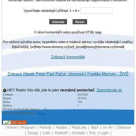
Vypočítejte následující příklad: 1 + 8 =
V rámci komentářů nelze používat HTML tagy.
Pro vložení tučného textu, hyperlinku nebo e-mailové adresy využijte následující značky:
[b]tučné[/b], [url]http://www.domeny.cz[/url], [email]jmeno@domena.cz[/email]
Zobrazit komentáře
Zobrazit článek Peter Paul Pačut, slovenský Freddie Mercury - ŽIVĚ
HEY Radio Vás vítá, jste tu jako
neznámý posluchač
.
Zaregistrujte se
Celkem
3533565
Srpen
287629
Dnes
744
Online
7
On-line posluchači play.cz:
63
On-line posluchači graf:
play.cz
|
Home
|
Program
|
Pořady
|
Hudba
|
PlayListy
|
Mp3
|
on-Air
|
Diskuse
|
Songy
|
Lidé
|
Partneři
|
Kontakt
|
Rss
|
LogIn
|