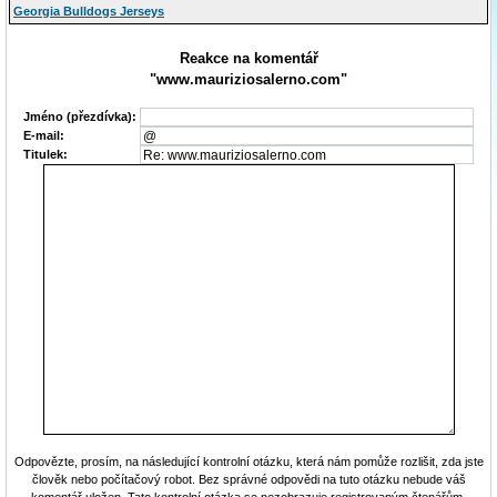
Georgia Bulldogs Jerseys
Reakce na komentář
"www.mauriziosalerno.com"
Jméno (přezdívka):
E-mail:
Titulek:
Odpovězte, prosím, na následující kontrolní otázku, která nám pomůže rozlišit, zda jste
člověk nebo počítačový robot. Bez správné odpovědi na tuto otázku nebude váš
komentář uložen. Tato kontrolní otázka se nezobrazuje registrovaným čtenářům.