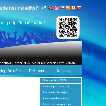
ete podpořit naše rádio?
je
sobota 8. srpna 2026
| svátek má Soběslav, zítra Roman
Napište nám
Reklama
Kontakty
Hlavní stránka (HOME)
Aktuální program (Live)
Program schéma (týden)
Program rádia (pořady)
Playlist odehraných songů