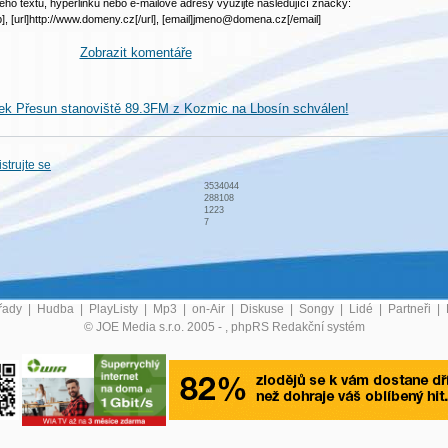
ého textu, hyperlinku nebo e-mailové adresy využijte následující značky:
b], [url]http://www.domeny.cz[/url], [email]jmeno@domena.cz[/email]
Zobrazit komentáře
nek Přesun stanoviště 89.3FM z Kozmic na Lbosín schválen!
strujte se
3534044
288108
1223
7
řady
|
Hudba
|
PlayListy
|
Mp3
|
on-Air
|
Diskuse
|
Songy
|
Lidé
|
Partneři
|
© JOE Media s.r.o. 2005 -
, phpRS Redakční systém