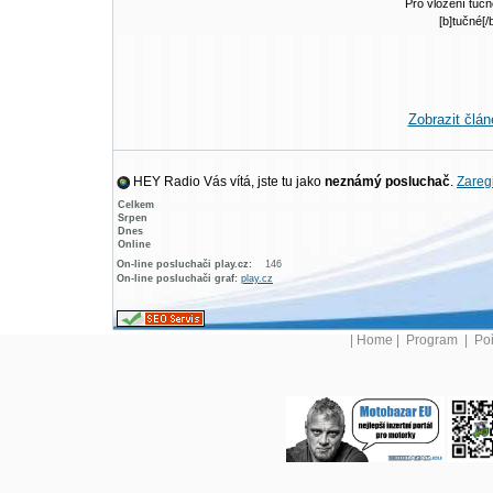
Pro vložení tučn
[b]tučné[/
Zobrazit člá
HEY Radio Vás vítá, jste tu jako
neznámý posluchač
.
Zaregi
Celkem
Srpen
Dnes
Online
On-line posluchači play.cz:
146
On-line posluchači graf:
play.cz
|
Home
|
Program
|
Po