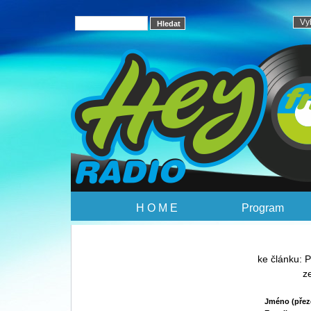
H O M E
Program
ke článku: 
z
Jméno (přez