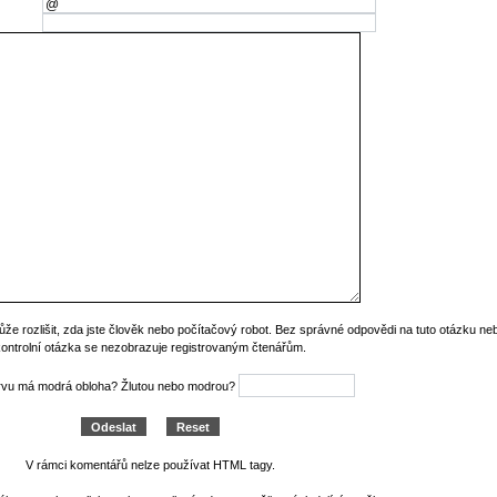
ůže rozlišit, zda jste člověk nebo počítačový robot. Bez správné odpovědi na tuto otázku n
kontrolní otázka se nezobrazuje registrovaným čtenářům.
rvu má modrá obloha? Žlutou nebo modrou?
V rámci komentářů nelze používat HTML tagy.