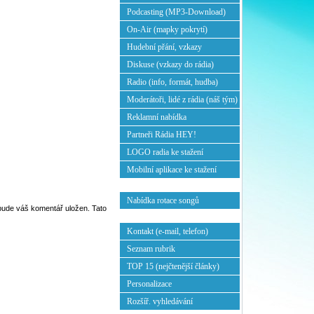
Podcasting (MP3-Download)
On-Air (mapky pokrytí)
Hudební přání, vzkazy
Diskuse (vzkazy do rádia)
Radio (info, formát, hudba)
Moderátoři, lidé z rádia (náš tým)
Reklamní nabídka
Partneři Rádia HEY!
LOGO radia ke stažení
Mobilní aplikace ke stažení
Nabídka rotace songů
ebude váš komentář uložen. Tato
Kontakt (e-mail, telefon)
Seznam rubrik
TOP 15 (nejčtenější články)
Personalizace
Rozšíř. vyhledávání