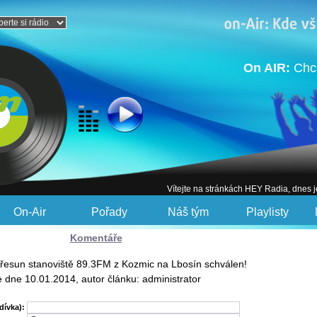
On AIR:
Chc
Vítejte na stránkách HEY Radia, dnes 
On-Air
Pořady
Náš tým
Playlisty
Komentáře
Přesun stanoviště 89.3FM z Kozmic na Lbosín schválen!
e dne 10.01.2014, autor článku: administrator
dívka):