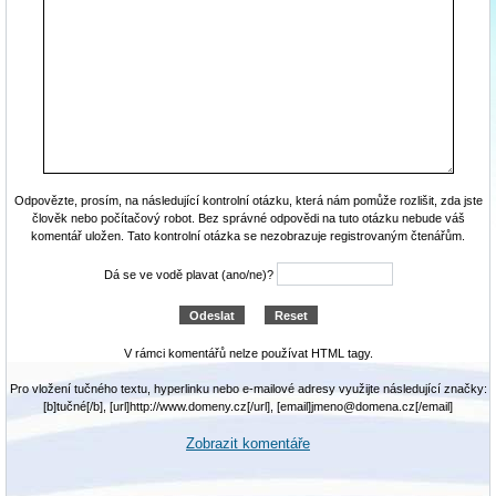
Odpovězte, prosím, na následující kontrolní otázku, která nám pomůže rozlišit, zda jste
člověk nebo počítačový robot. Bez správné odpovědi na tuto otázku nebude váš
komentář uložen. Tato kontrolní otázka se nezobrazuje registrovaným čtenářům.
Dá se ve vodě plavat (ano/ne)?
V rámci komentářů nelze používat HTML tagy.
Pro vložení tučného textu, hyperlinku nebo e-mailové adresy využijte následující značky:
[b]tučné[/b], [url]http://www.domeny.cz[/url], [email]jmeno@domena.cz[/email]
Zobrazit komentáře