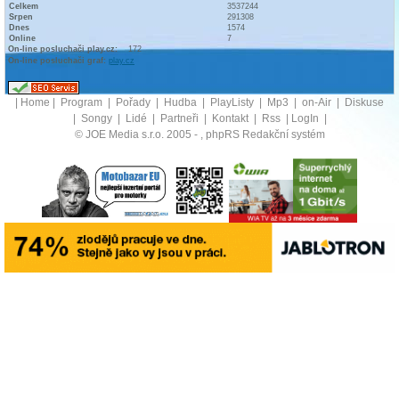
Celkem
3537244
Srpen
291308
Dnes
1574
Online
7
On-line posluchači play.cz:
172
On-line posluchači graf:
play.cz
|
Home
|
Program
|
Pořady
|
Hudba
|
PlayListy
|
Mp3
|
on-Air
|
Diskuse
|
Songy
|
Lidé
|
Partneři
|
Kontakt
|
Rss
|
LogIn
|
© JOE Media s.r.o. 2005 -
, phpRS Redakční systém