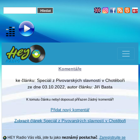
Komentáře
ke článku: Speciál z Pivovarských slavností v Chotěboři
ze dne 03.10.2022, autor článku: Jiří Basta
K tomutu článku nebyl doposud přiřazen žádný komentář!
Přidat nový komentář
Zobrazit článek Speciál z Pivovarských slavností v Chotěboři
HEY Radio Vás vítá, jste tu jako
neznámý posluchač
.
Zaregistrujte se