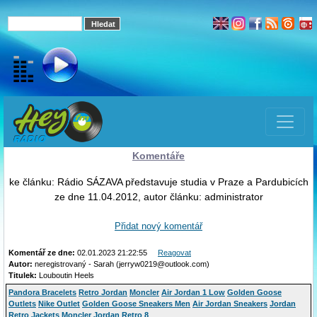
Komentáře
ke článku: Rádio SÁZAVA představuje studia v Praze a Pardubicích
ze dne 11.04.2012, autor článku: administrator
Přidat nový komentář
Komentář ze dne:
02.01.2023 21:22:55
Reagovat
Autor:
neregistrovaný - Sarah (jerryw0219@outlook.com)
Titulek:
Louboutin Heels
Pandora Bracelets
Retro Jordan
Moncler
Air Jordan 1 Low
Golden Goose
Outlets
Nike Outlet
Golden Goose Sneakers Men
Air Jordan Sneakers
Jordan
Retro
Jackets Moncler
Jordan Retro 8