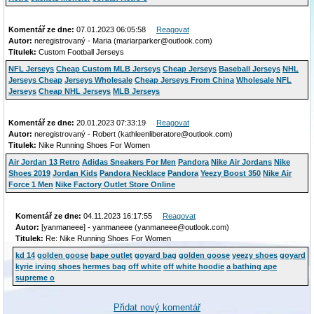
Komentář ze dne:
07.01.2023 06:05:58
Reagovat
Autor:
neregistrovaný - Maria (mariarparker@outlook.com)
Titulek:
Custom Football Jerseys
NFL Jerseys
Cheap Custom MLB Jerseys
Cheap Jerseys
Baseball Jerseys
NHL
Jerseys Cheap
Jerseys Wholesale
Cheap Jerseys From China
Wholesale NFL
Jerseys
Cheap NHL Jerseys
MLB Jerseys
Komentář ze dne:
20.01.2023 07:33:19
Reagovat
Autor:
neregistrovaný - Robert (kathleenliberatore@outlook.com)
Titulek:
Nike Running Shoes For Women
Air Jordan 13 Retro
Adidas Sneakers For Men
Pandora
Nike Air Jordans
Nike
Shoes 2019
Jordan Kids
Pandora Necklace
Pandora
Yeezy Boost 350
Nike Air
Force 1 Men
Nike Factory Outlet Store Online
Komentář ze dne:
04.11.2023 16:17:55
Reagovat
Autor:
[yanmaneee] - yanmaneee (yanmaneee@outlook.com)
Titulek:
Re: Nike Running Shoes For Women
kd 14
golden goose
bape outlet
goyard bag
golden goose
yeezy shoes
goyard
kyrie irving shoes
hermes bag
off white
off white hoodie
a bathing ape
supreme o
Přidat nový komentář