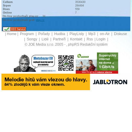
Celkem
3530430
Srpen
284494
Dnes
559
Online
7
On-line posluchači play.cz:
34
On-line posluchači graf:
play.cz
|
Home
|
Program
|
Pořady
|
Hudba
|
PlayListy
|
Mp3
|
on-Air
|
Diskuse
|
Songy
|
Lidé
|
Partneři
|
Kontakt
|
Rss
|
LogIn
|
© JOE Media s.r.o. 2005 -
, phpRS Redakční systém