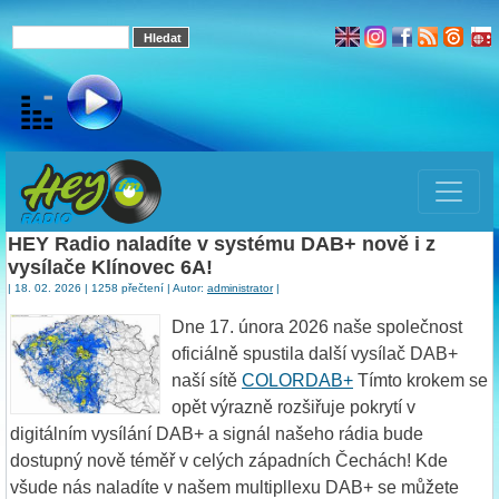
HEY Radio naladíte v systému DAB+ nově i z
vysílače Klínovec 6A!
| 18. 02. 2026 | 1258 přečtení | Autor:
administrator
|
Dne 17. února 2026 naše společnost
oficiálně spustila další vysílač DAB+
naší sítě
COLORDAB+
Tímto krokem se
opět výrazně rozšiřuje pokrytí v
digitálním vysílání DAB+ a signál našeho rádia bude
dostupný nově téměř v celých západních Čechách! Kde
všude nás naladíte v našem multipllexu DAB+ se můžete