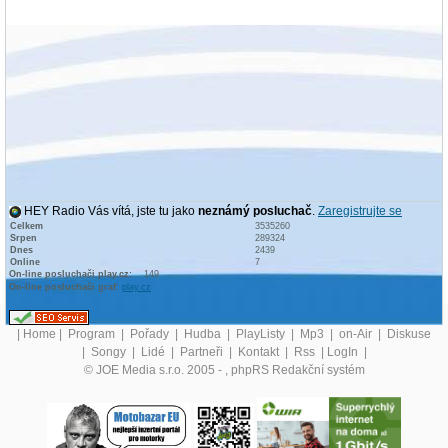
HEY Radio Vás vítá, jste tu jako
neznámý posluchač
.
Zaregistrujte se
Celkem
3535260
Srpen
289324
Dnes
2439
Online
7
On-line posluchači play.cz:
149
On-line posluchači graf:
play.cz
|
Home
|
Program
|
Pořady
|
Hudba
|
PlayListy
|
Mp3
|
on-Air
|
Diskuse
|
Songy
|
Lidé
|
Partneři
|
Kontakt
|
Rss
|
LogIn
|
© JOE Media s.r.o. 2005 -
, phpRS Redakční systém