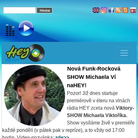
Funk-Rockova SHOW Michaela V. naHEY!
Nová Funk-Rocková
SHOW Michaela Ví
naHEY!
Pozor! Již dnes startuje
premiérově v éteru na vlnách
rádia HEY zcela nová
Viktory-
SHOW Michaela Viktoříka.
Show vysíláme živě v premiéře
každé pondělí (v pátek pak v repríze), a to vždy od 17:00
hodin. Video-pozvánka:
zde>>