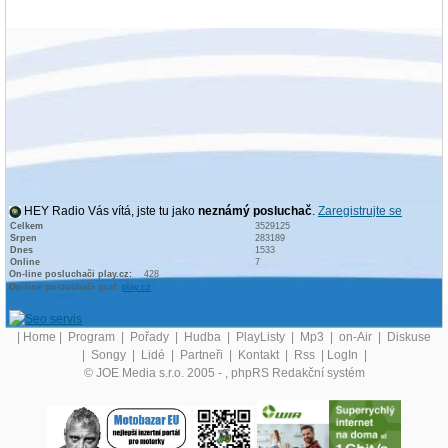
HEY Radio Vás vítá, jste tu jako
neznámý posluchač
.
Zaregistrujte se
Celkem
3529125
Srpen
283189
Dnes
1533
Online
7
On-line posluchači play.cz:
428
On-line posluchači graf:
play.cz
|
Home
|
Program
|
Pořady
|
Hudba
|
PlayListy
|
Mp3
|
on-Air
|
Diskuse
|
Songy
|
Lidé
|
Partneři
|
Kontakt
|
Rss
|
LogIn
|
© JOE Media s.r.o. 2005 -
, phpRS Redakční systém