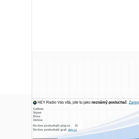
HEY Radio Vás vítá, jste tu jako
neznámý posluchač
.
Zaregi
Celkem
Srpen
Dnes
Online
On-line posluchači play.cz:
96
On-line posluchači graf:
play.cz