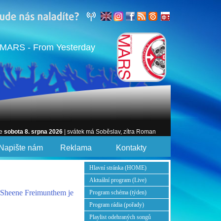
MARS - From Yesterday
je
sobota 8. srpna 2026
| svátek má Soběslav, zítra Roman
Napište nám
Reklama
Kontakty
Hlavní stránka (HOME)
Aktuální program (Live)
 Sheene Freimunthem je
Program schéma (týden)
Program rádia (pořady)
Playlist odehraných songů