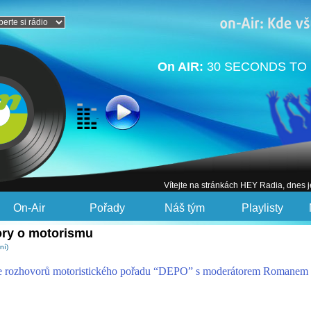
On AIR:
30 SECONDS TO 
Vítejte na stránkách HEY Radia, dnes 
On-Air
Pořady
Náš tým
Playlisty
ry o motorismu
ní)
rie rozhovorů motoristického pořadu “DEPO” s moderátorem Romanem