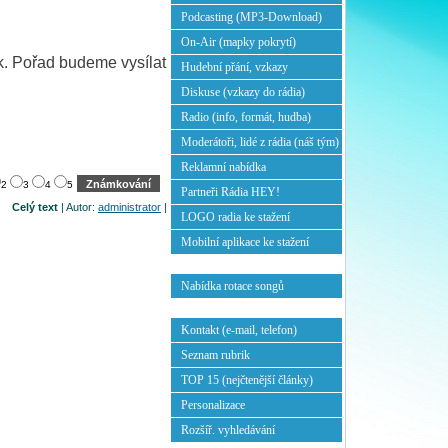
Podcasting (MP3-Download)
On-Air (mapky pokrytí)
k. Pořad budeme vysílat
Hudební přání, vzkazy
Diskuse (vzkazy do rádia)
Radio (info, formát, hudba)
Moderátoři, lidé z rádia (náš tým)
Reklamní nabídka
2
3
4
5
Partneři Rádia HEY!
Celý text
| Autor:
administrator
|
LOGO radia ke stažení
Mobilní aplikace ke stažení
Nabídka rotace songů
Kontakt (e-mail, telefon)
Seznam rubrik
TOP 15 (nejčtenější články)
Personalizace
Rozšíř. vyhledávání