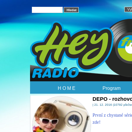
H O M E
Program
DEPO - rozhovo
| 21. 12. 2016 (10792 přečte
První z chystané sé
zde!