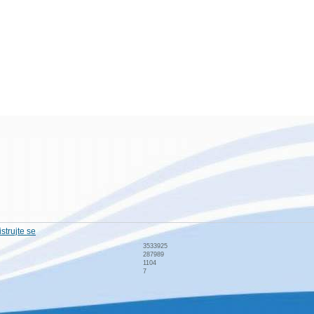
strujte se
3533925
287989
1104
7