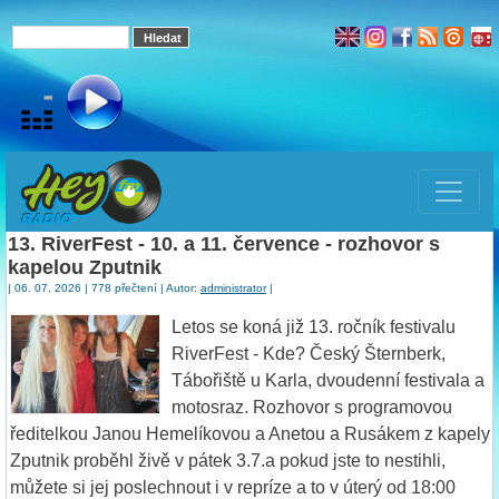
13. RiverFest - 10. a 11. července - rozhovor s
kapelou Zputnik
| 06. 07. 2026 | 778 přečtení | Autor:
administrator
|
Letos se koná již 13. ročník festivalu
RiverFest - Kde? Český Šternberk,
Tábořiště u Karla, dvoudenní festivala a
motosraz. Rozhovor s programovou
ředitelkou Janou Hemelíkovou a Anetou a Rusákem z kapely
Zputnik proběhl živě v pátek 3.7.a pokud jste to nestihli,
můžete si jej poslechnout i v repríze a to v úterý od 18:00