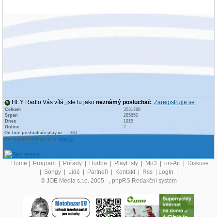
HEY Radio Vás vítá, jste tu jako
neznámý posluchač
.
Zaregistrujte se
Celkem
3531786
Srpen
285850
Dnes
1915
Online
7
On-line posluchači play.cz:
330
On-line posluchači graf:
play.cz
|
Home
|
Program
|
Pořady
|
Hudba
|
PlayListy
|
Mp3
|
on-Air
|
Diskuse
|
Songy
|
Lidé
|
Partneři
|
Kontakt
|
Rss
|
LogIn
|
© JOE Media s.r.o. 2005 -
, phpRS Redakční systém