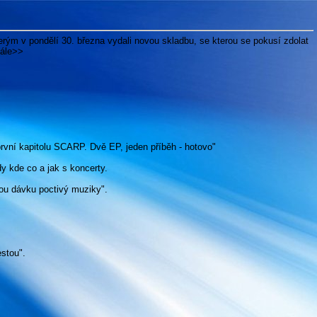
terým v pondělí 30. března vydali novou skladbu, se kterou se pokusí zdolat
dále>>
"
ní kapitolu SCARP. Dvě EP, jeden příběh - hotovo"
y kde co a jak s koncerty.
nou dávku poctivý muziky".
estou".