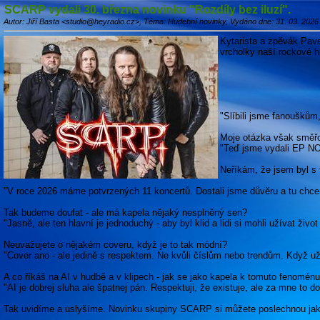
SCARP vydali 30. března novinku "Rozdíly bez iluzí".
Autor: Jiří Basta <studio@heyradio.cz>, Téma: Hudební novinky, Vydáno dne: 31. 03. 2026
Kytarista a zpěvák Pave
vrcholky naší rockové h
"Slíbili jsme fanouškům
Moje otázka však směřo
"Teď jsme vydali EP NO
Neříkám, že jsem byl s 
"V roce 2026 máme potvrzených 11 koncertů. Dostali jsme důvěru a tu chcem
Tak budeme doufat - ale má kapela nějaký nesplněný sen?
"Jasně, ale ten hlavní je jednoduchý - aby byl klid a lidi si mohli užívat živo
Neuvažujete o nějakém coveru, když je to tak módní?
"Cover ano - ale jedině s respektem. Ne kvůli číslům nebo trendům. Když už, 
A co říkáš na AI v hudbě a v klipech - jak se jako kapela k tomuto fenoménu
"AI je dobrej sluha ale špatnej pán. Respektuji, že existuje, ale za mne to
Tak uvidíme a uslyšíme. Novinku skupiny SCARP si můžete poslechnou jako