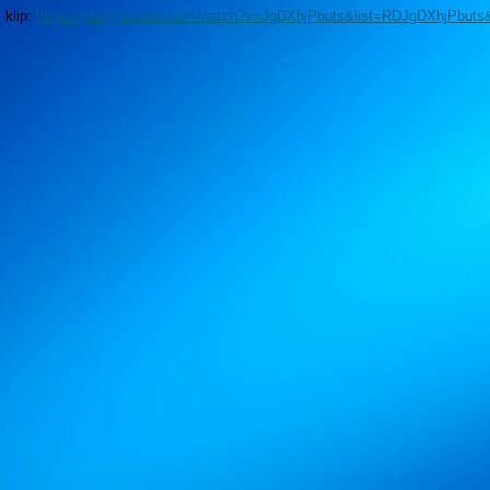
klip:
https://www.youtube.com/watch?v=JgDXhjPbuts&list=RDJgDXhjPbuts&