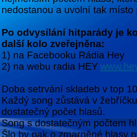
nedostanou a uvolní tak místo 
Po odvysílání hitparády je k
další kolo zveřejněna:
1) na Facebooku Rádia Hey
2) na webu radia HEY
www.hey
Doba setrvání skladeb v top 1
Každý song zůstává v žebříčku
dostatečný počet hlasů.
Song s dostatečným počtem hl
Šlo by pak o zmarněné hlasy p