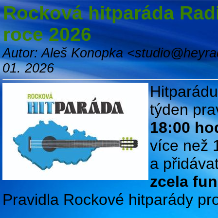
Rocková hitparáda Rad
roce 2026
Autor: Aleš Konopka <studio@heyra
01. 2026
Hitparád
týden pra
18:00 ho
více než 
a přidáv
zcela fu
Pravidla Rockové hitparády pro