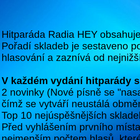
Hitparáda Radia HEY obsahuje
Pořadí skladeb je sestaveno p
hlasování a zaznívá od nejnižš
V každém vydání hitparády s
2 novinky (Nové písně se "nasaz
čímž se vytváří neustálá obměn
Top 10 nejúspěšnějších sklade
Před vyhlášením prvního míst
nejmenším počtem hlasů, které