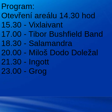
Program:
Otevření areálu 14.30 hod
15.30 - Vixlaivant
17.00 - Tibor Bushfield Band
18.30 - Salamandra
20.00 - Miloš Dodo Doležal
21.30 - Ingott
23.00 - Grog