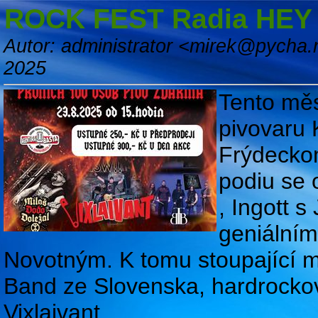
ROCK FEST Radia HEY j
Autor: administrator <mirek@pycha.
2025
Tento měs
pivovaru 
Frýdeckom
podiu se 
, Ingott 
geniální
Novotným. K tomu stoupající m
Band ze Slovenska, hardrocko
Vixlaivant.