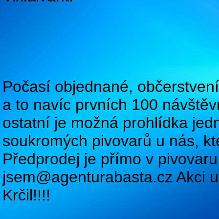
Počasí objednané, občerstvení 
a to navíc prvních 100 návště
ostatní je možná prohlídka jed
soukromých pivovarů u nás, kter
Předprodej je přímo v pivovaru
jsem@agenturabasta.cz Akci uvá
Krčil!!!!