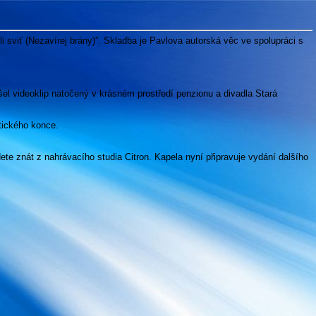
 sviť (Nezavírej brány)”. Skladba je Pavlova autorská věc ve spolupráci s
l videoklip natočený v krásném prostředí penzionu a divadla Stará
tického konce.
ete znát z nahrávacího studia Citron. Kapela nyní připravuje vydání dalšího