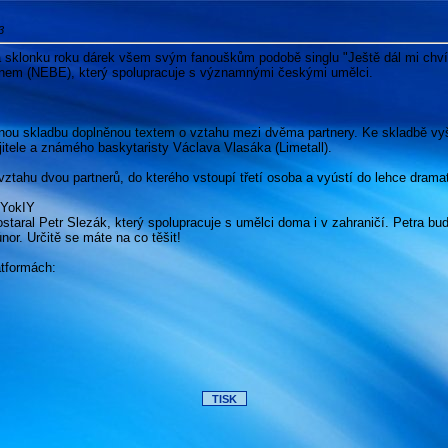
3
na sklonku roku dárek všem svým fanouškům podobě singlu "Ještě dál mi chvíli
nem (NEBE), který spolupracuje s významnými českými umělci.
nou skladbu doplněnou textem o vztahu mezi dvěma partnery. Ke skladbě vyše
jitele a známého baskytaristy Václava Vlasáka (Limetall).
vztahu dvou partnerů, do kterého vstoupí třetí osoba a vyústí do lehce drama
7YokIY
staral Petr Slezák, který spolupracuje s umělci doma i v zahraničí. Petra bud
únor. Určitě se máte na co těšit!
atformách: