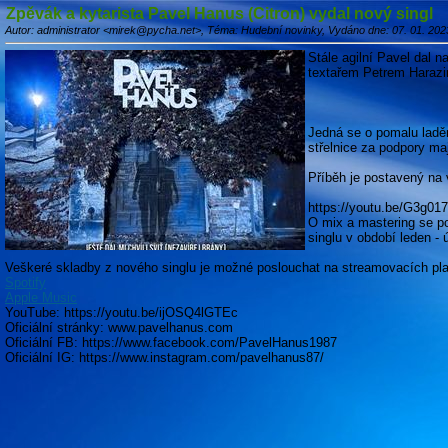
Zpěvák a kytarista Pavel Hanus (Citron) vydal nový singl
Autor: administrator <mirek@pycha.net>, Téma: Hudební novinky, Vydáno dne: 07. 01. 202
Stále agilní Pavel dal 
textařem Petrem Harazi
Jedná se o pomalu ladě
střelnice za podpory ma
Příběh je postavený na 
https://youtu.be/G3g01
O mix a mastering se po
singlu v období leden - 
Veškeré skladby z nového singlu je možné poslouchat na streamovacích pl
Spotify
Apple Music
YouTube: https://youtu.be/ijOSQ4lGTEc
Oficiální stránky: www.pavelhanus.com
Oficiální FB: https://www.facebook.com/PavelHanus1987
Oficiální IG: https://www.instagram.com/pavelhanus87/