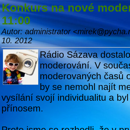
Konkurs na nové moderá
11:00
Autor: administrator <mirek@pycha.
10. 2012
Rádio Sázava dostalo
moderování. V součas
moderovaných časů o
by se nemohl najít me
vysílání svojí individualitu a 
přínosem.
Proto jsme se rozhodli, že v p